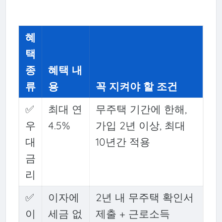
혜
택
종
혜택 내
류
용
꼭 지켜야 할 조건
✅
최대 연
무주택 기간에 한해,
우
4.5%
가입 2년 이상, 최대
대
10년간 적용
금
리
✅
이자에
2년 내 무주택 확인서
이
세금 없
제출 + 근로소득