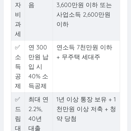
자
음
3,600만원 이하 또는
비
사업소득 2,600만원
과
이하
세
✅
연 300
연소득 7천만원 이하
소
만원 납
+ 무주택 세대주
득
입 시
공
40% 소
제
득공제
✅
최대 연
1년 이상 통장 보유 + 1
드
2.2%,
천만원 이상 저축 + 청
림
40년
약 당첨
대
대출